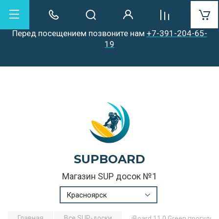
Уважаемые посетители!
Перед посещением позвоните нам
+7-391-204-65-
19
SUPBOARD
Магазин SUP досок №1
Красноярск
Главная
Все SUP-доски
iBoard 11.0 Green прогуло