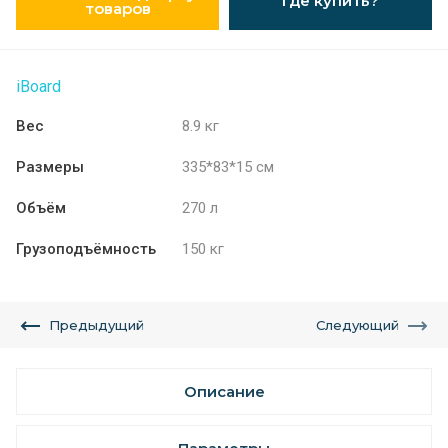
Где купить?
товаров
iBoard
Вес
8.9 кг
Размеры
335*83*15 см
Объём
270 л
Грузоподъёмность
150 кг
Предыдущий
Следующий
Описание