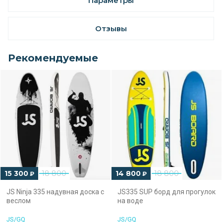
Параметры
Отзывы
Рекомендуемые
15 300
18 800
14 800
18 800
₽
₽
JS Ninja 335 надувная доска с
JS335 SUP борд для прогулок
веслом
на воде
JS/GQ
JS/GQ