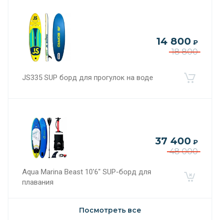
14 800
₽
18 800
JS335 SUP борд для прогулок на воде
37 400
₽
48 000
Aqua Marina Beast 10'6" SUP-борд для
плавания
Посмотреть все