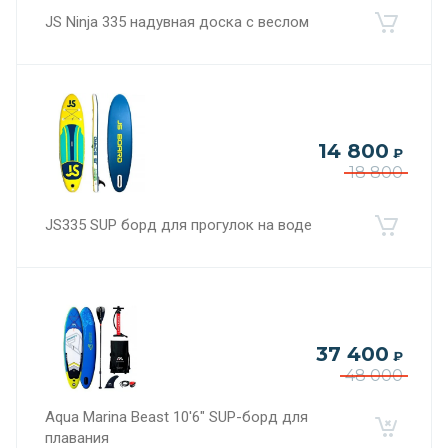
JS Ninja 335 надувная доска с веслом
14 800
₽
18 800
JS335 SUP борд для прогулок на воде
37 400
₽
48 000
Aqua Marina Beast 10'6" SUP-борд для
плавания