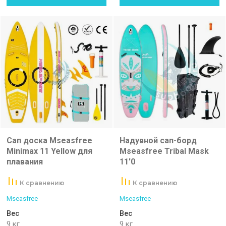
Сап доска Mseasfree
Надувной сап-борд
Minimax 11 Yellow для
Mseasfree Tribal Mask
плавания
11'0
К сравнению
К сравнению
Mseasfree
Mseasfree
Вес
Вес
9 кг
9 кг