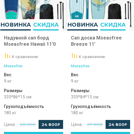
НОВИНКА
СКИДКА
НОВИНКА
СКИДКА
Надувной сап борд
Сап доска Mseasfree
Mseasfree Hawaii 11'0
Breeze 11'
К сравнению
К сравнению
Mseasfree
Mseasfree
Вес
Вес
9 кг
9 кг
Размеры
Размеры
335*86*15 см
335*84*15 см
Грузоподъёмность
Грузоподъёмность
180 кг
180 кг
Цена:
28 000
Цена:
27 800
24 800
24 800
₽
₽