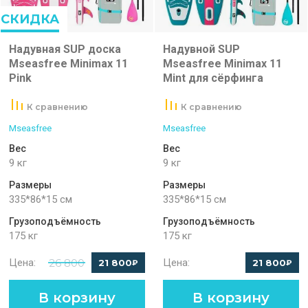
СКИДКА
Надувная SUP доска
Надувной SUP
Mseasfree Minimax 11
Mseasfree Minimax 11
Pink
Mint для сёрфинга
К сравнению
К сравнению
Mseasfree
Mseasfree
Вес
Вес
9 кг
9 кг
Размеры
Размеры
335*86*15 см
335*86*15 см
Грузоподъёмность
Грузоподъёмность
175 кг
175 кг
Цена:
26 800
Цена:
21 800
21 800
₽
₽
В корзину
В корзину