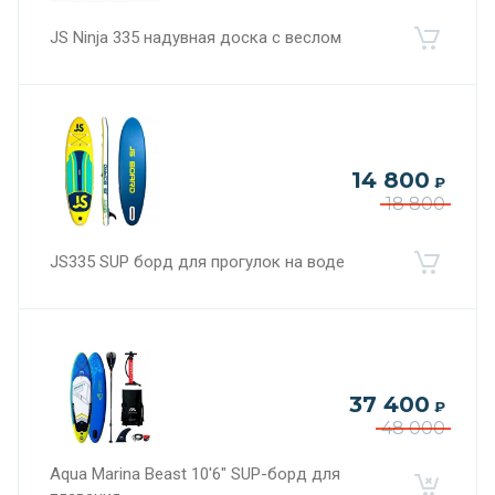
JS Ninja 335 надувная доска с веслом
14 800
₽
18 800
JS335 SUP борд для прогулок на воде
37 400
₽
48 000
Aqua Marina Beast 10'6" SUP-борд для